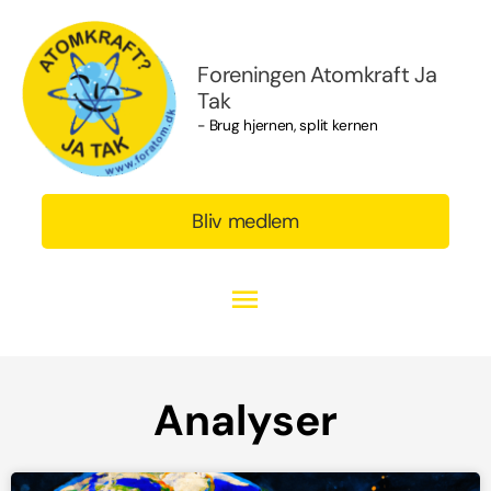
Gå
Hovedmenu
til
indholdet
Foreningen Atomkraft Ja
Tak
- Brug hjernen, split kernen
Bliv medlem
Analyser