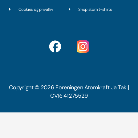
Cookies og privatliv
Shop atom t-shirts
F
a
c
e
b
Copyright © 2026 Foreningen Atomkraft Ja Tak |
CVR: 41275529
o
o
k