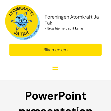
Gå
Hovedmenu
til
indholdet
Foreningen Atomkraft Ja
Tak
- Brug hjernen, split kernen
Bliv medlem
PowerPoint