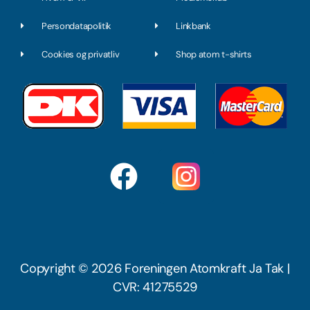
Persondatapolitik
Linkbank
Cookies og privatliv
Shop atom t-shirts
F
a
c
e
b
Copyright © 2026 Foreningen Atomkraft Ja Tak |
CVR: 41275529
o