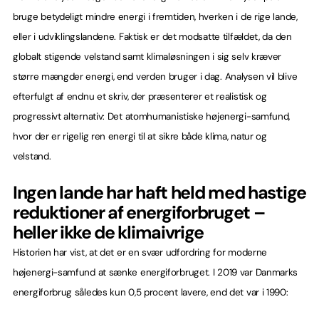
bruge betydeligt mindre energi i fremtiden, hverken i de rige lande,
eller i udviklingslandene. Faktisk er det modsatte tilfældet, da den
globalt stigende velstand samt klimaløsningen i sig selv kræver
større mængder energi, end verden bruger i dag. Analysen vil blive
efterfulgt af endnu et skriv, der præsenterer et realistisk og
progressivt alternativ: Det atomhumanistiske højenergi-samfund,
hvor der er rigelig ren energi til at sikre både klima, natur og
velstand.
Ingen lande har haft held med hastige
reduktioner af energiforbruget –
heller ikke de klimaivrige
Historien har vist, at det er en svær udfordring for moderne
højenergi-samfund at sænke energiforbruget. I 2019 var Danmarks
energiforbrug således kun 0,5 procent lavere, end det var i 1990: