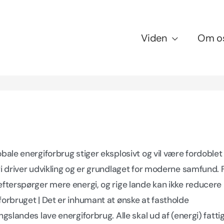
Viden
Om o
obale energiforbrug stiger eksplosivt og vil være fordoblet
gi driver udvikling og er grundlaget for moderne samfund. 
efterspørger mere energi, og rige lande kan ikke reducere
forbruget | Det er inhumant at ønske at fastholde
ingslandes lave energiforbrug. Alle skal ud af (energi) fatt