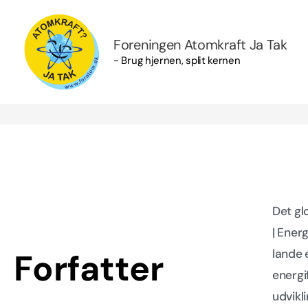
Gå
til
Foreningen Atomkraft Ja Tak
indholdet
- Brug hjernen, split kernen
Det gl
| Ener
Forfatter
lande 
energi
udvikl