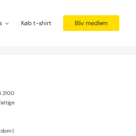
s
Køb t-shirt
Bliv medlem
 i 2100
Fattige
igdom |