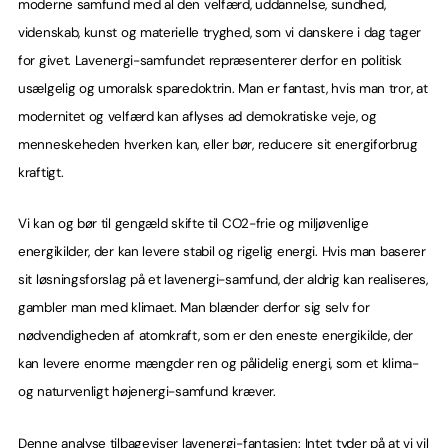
moderne samfund med al den velfærd, uddannelse, sundhed,
videnskab, kunst og materielle tryghed, som vi danskere i dag tager
for givet. Lavenergi-samfundet repræsenterer derfor en politisk
usælgelig og umoralsk sparedoktrin. Man er fantast, hvis man tror, at
modernitet og velfærd kan aflyses ad demokratiske veje, og
menneskeheden hverken kan, eller bør, reducere sit energiforbrug
kraftigt.
Vi kan og bør til gengæld skifte til CO2-frie og miljøvenlige
energikilder, der kan levere stabil og rigelig energi. Hvis man baserer
sit løsningsforslag på et lavenergi-samfund, der aldrig kan realiseres,
gambler man med klimaet. Man blænder derfor sig selv for
nødvendigheden af atomkraft, som er den eneste energikilde, der
kan levere enorme mængder ren og pålidelig energi, som et klima-
og naturvenligt højenergi-samfund kræver.
Denne analyse tilbageviser lavenergi-fantasien: Intet tyder på at vi vil