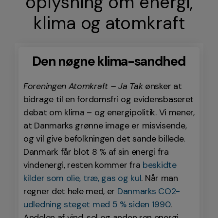
oplysning om energi,
klima og atomkraft
Den nøgne klima-sandhed
Foreningen Atomkraft – Ja Tak
ønsker at
bidrage til en fordomsfri og evidensbaseret
debat om klima – og energipolitik. Vi mener,
at Danmarks grønne image er misvisende,
og vil give befolkningen det sande billede.
Danmark får blot 8 % af sin energi fra
vindenergi, resten kommer fra
beskidte
kilder som olie, træ, gas og kul
. Når man
regner det hele med, er
Danmarks CO2-
udledning steget med 5 % siden 1990
.
Andelen af vind, sol og anden ren energi