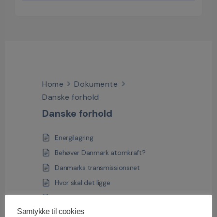
Home
Dokumente
Danske forhold
Danske forhold
Energilagring
Behøver Danmark atomkraft?
Danmarks transmissionsnet
Hvor skal det ligge
Regulatorisk myndighed i Danmark
Samtykke til cookies
Personale til atomkraft