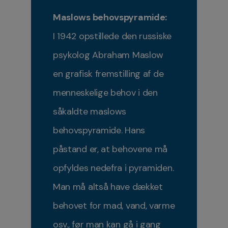
Maslows behovspyramide:
I 1942 opstillede den russiske
psykolog Abraham Maslow
en grafisk fremstilling af de
menneskelige behov i den
såkaldte maslows
behovspyramide. Hans
påstand er, at behovene må
opfyldes nedefra i pyramiden.
Man må altså have dækket
behovet for mad, vand, varme
osv., før man kan gå i gang