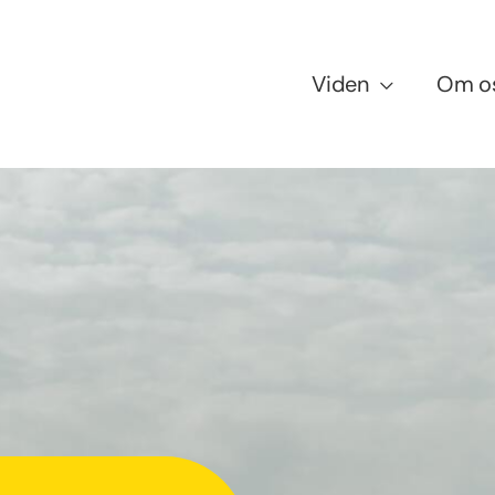
Viden
Om o