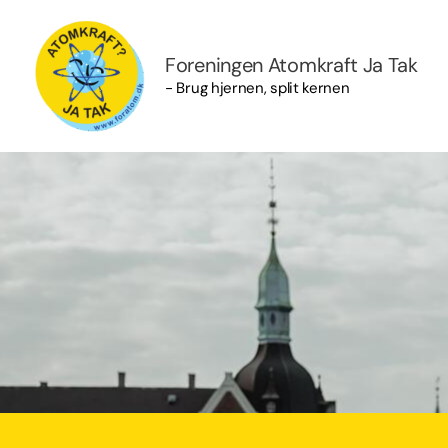
Gå
til
Foreningen Atomkraft Ja Tak
indholdet
- Brug hjernen, split kernen