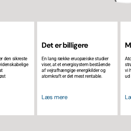
Det er billigere
M
er den sikreste
En lang række eruopæiske studier
Ato
 videnskabelige
viser, at et energisystem bestående
st
at
af vejrafhængige energikilder og
vi 
øst
atomkraft er det mest rentable.
ud 
Læs mere
L