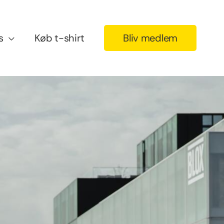
s
Køb t-shirt
Bliv medlem