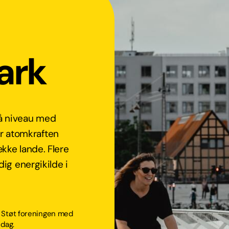
ark
på niveau med
er atomkraften
række lande. Flere
g energikilde i
t! Støt foreningen med
 dag.